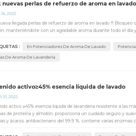
 nuevas perlas de refuerzo de aroma en lavado
 14, 2022
ueva llegada perlas de refuerzo de aroma en lavado !!! Bloqueo d
ón. manteniéndote con un agradable aroma durante todo el día 
QUETAS :
En Potenciadores De Aroma De Lavado
Potencia
las De Aroma De Lavandería
enido activo≥45% esencia líquida de lavado
 01, 2022
ido activo ≥45% esencia liquida de lavanderia resistente a las m
s de proteína y almidón. proporciona un cuidado seguro y suave
ias y ácaros. antibacteriano del 99.9 %. contiene varias enzimas 
s específicas. no contiene abr...