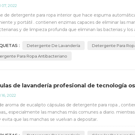
 07, 2022
 de detergente para ropa interior que hace espuma automáticam
iente y portátil . contienen enzimas capaces de eliminar las man
cterianas y de limpieza profunda que eliminan las bacterias y los á
 la fibra de la ropa, hace...
QUETAS :
Detergente De Lavandería
Detergente Para Rop
ergente Para Ropa Antibacteriano
ulas de lavandería profesional de tecnología o
 16, 2022
 de aroma de eucalipto cápsulas de detergente para ropa , con
s,, especialmente las manchas más comunes a diario. mientras ta
 y evita que las manchas se vuelvan a depositar.