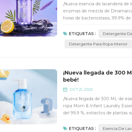
¡Nueva esencia de lavandería de 
enzimas de mezcla de Dinamarca,
horas de bacteriostasis, 99.9% de
suavizantes importados, fibra su
resistente a las manchas.
ETIQUETAS :
Detergente De
Detergente Para Ropa Interior
¡Nueva llegada de 300 M
bebé!
OCT 21, 2022
¡Nueva llegada de 300 ML de ese
ropa Mom & Infant Laundry Essenc
del 99,9 %, extractos de plantas 
Dinamarca, elimina fácilmente las
enjuagar. Contenido activo ≥55%, 
ETIQUETAS :
Esencia De La