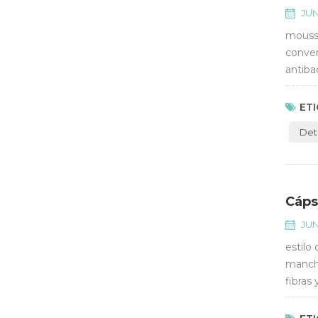
JUN
mousse
conven
antiba
protege
ETI
Det
Cáps
JUN
estilo
mancha
fibras