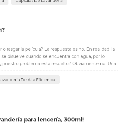
ía
Cápsulas De Lavandería
n?
rasgar la película? La respuesta es no. En realidad, la
ue se disuelve cuando se encuentra con agua, por lo
ien, ¿nuestro problema está resuelto? Obviamente no. Una
avandería De Alta Eficiencia
andería para lencería, 300ml!