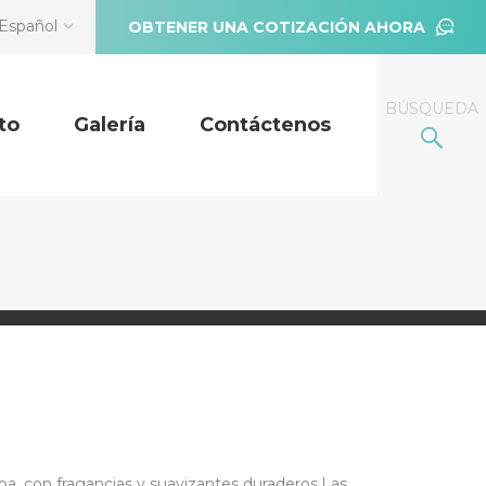
Español
OBTENER UNA COTIZACIÓN AHORA
BÚSQUEDA
to
Galería
Contáctenos
pa, con fragancias y suavizantes duraderos.Las