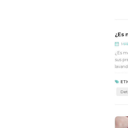
¿Es 
MAR
¿Es me
sus pr
lavand
potent
ETI
Det