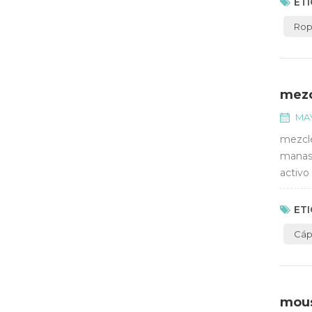
ETI
Rop
mezc
MAY
mezcle
manasa
activo
cápsul
ETI
Cáp
mous