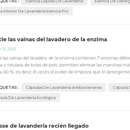
QUETAS :
Esencia Liquida De Lavanderia
Esencia De Deter
a Interior De Lavandería Esencia Pro
le las vainas del lavadero de la enzima
 13, 2022
 las vainas del lavadero de la enzima contienen 7 enzimas diferent
 y celulasa de bolas de pelo, permiten eliminar las manchas má
 ≥ 60 %, es decir, 8 veces el poder de limpieza que el detergen
as antibacterianas ecológicas,...
QUETAS :
Cápsulas De Lavandería Antibacterianas
Cápsula 
sula De Lavandería Ecológica
se de lavandería recién llegado