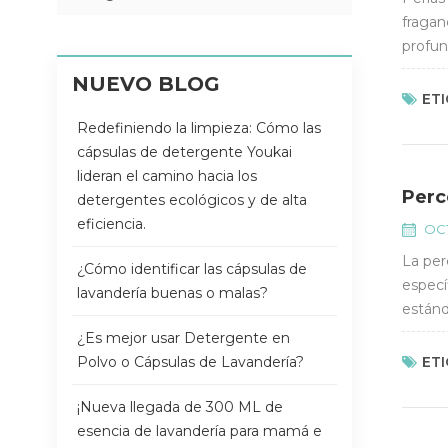
fragan
profun
fricci
NUEVO BLOG
ETI
Redefiniendo la limpieza: Cómo las
cápsulas de detergente Youkai
lideran el camino hacia los
Perc
detergentes ecológicos y de alta
eficiencia.
OCT
La per
¿Cómo identificar las cápsulas de
especí
lavandería buenas o malas?
estánd
elimin
¿Es mejor usar Detergente en
Polvo o Cápsulas de Lavandería?
ETI
¡Nueva llegada de 300 ML de
esencia de lavandería para mamá e