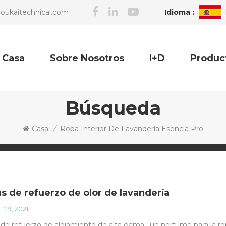
Idioma :
oukaitechnical.com
Casa
Sobre Nosotros
I+D
Produc
Búsqueda
Casa
/
Ropa Interior De Lavandería Esencia Pro
as de refuerzo de olor de lavandería
 29, 2021
 de refuerzo de alojamiento de alta gama , un perfume para la ro