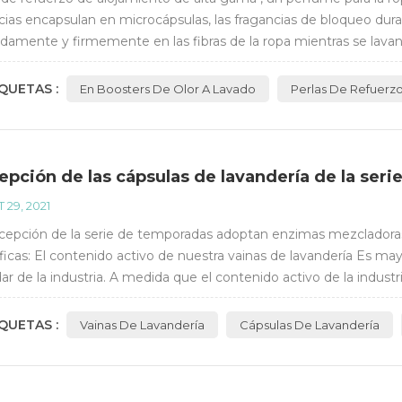
cias encapsulan en microcápsulas, las fragancias de bloqueo dura
damente y firmemente en las fibras de la ropa mientras se lavan 
ón.Youkai coopera con Givaudan, IFF,...
QUETAS :
En Boosters De Olor A Lavado
Perlas De Refuerz
epción de las cápsulas de lavandería de la seri
 29, 2021
cepción de la serie de temporadas adoptan enzimas mezcladoras
ficas: El contenido activo de nuestra vainas de lavandería Es m
ar de la industria. A medida que el contenido activo de la industri
ación de la mancha del tipo de prot...
QUETAS :
Vainas De Lavandería
Cápsulas De Lavandería