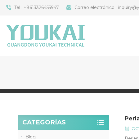
Tel :
+8613326455947
Correo electrónico :
inquiry@y
Perl
CATEGORÍAS
OCT
Blog
Perlas