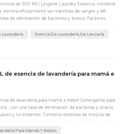
lencería de 300 ML! Lingerie Laundry Essence, contiene
 elimina eficazmente las manchas de sangre y 48
 tasa de eliminación de bacterias y ácaros. Factores
avizante. Contenido activo ≥55%, muy concentrado y
 Lavandería
Esencia De Lavandería De Lencería
L de esencia de lavandería para mamá e
ncia de lavandería para mamá e bebé! Detergente para
e , con una tasa de eliminación de bacterias y ácaros
suaves y no irritantes. Contiene enzimas de mezcla de
 manchas de leche, etc. y baja espuma, fácil de
muy concentrado y resiste...
vandería Para Mamás Y Bebés