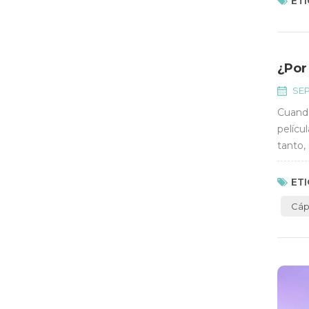
ETI
¿Por
SEP
Cuando
pelícu
tanto,
de las 
ETI
Cáp