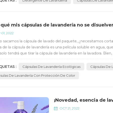
QUETAS :
Detergente De Lavandería
Cápsulas De Lavander
 qué mis cápsulas de lavandería no se disuelve
 01, 2022
 sacamos la cápsula de lavado del paquete, ¿necesitamos cortar o 
la de la cápsula de lavandería es una película soluble en agua, q
 solo tendrá que tirar la cápsula de lavandería en la lavadora. B
razones es que ...
QUETAS :
Cápsulas De Lavandería Ecológicas
Cápsulas De L
sulas De Lavandería Con Protección De Color
¡Novedad, esencia de lav
OCT 21, 2022