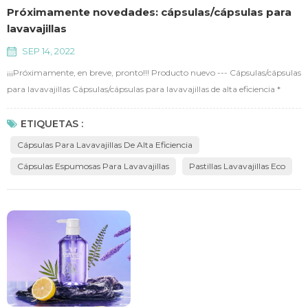
Próximamente novedades: cápsulas/cápsulas para
lavavajillas
SEP 14, 2022
¡¡¡Próximamente, en breve, pronto!!! Producto nuevo --- Cápsulas/cápsulas
para lavavajillas Cápsulas/cápsulas para lavavajillas de alta eficiencia *
Cápsulas para lavavajillas todo en uno: disolución rápida, fuerte
eliminación de manchas, sin fósforo, sin residuos alcalinos, menos
ETIQUETAS :
sedimentos de depósito y efecto chispeante.
Cápsulas Para Lavavajillas De Alta Eficiencia
Cápsulas Espumosas Para Lavavajillas
Pastillas Lavavajillas Eco