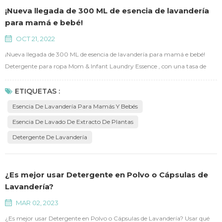
¡Nueva llegada de 300 ML de esencia de lavandería
para mamá e bebé!
OCT 21, 2022
¡Nueva llegada de 300 ML de esencia de lavandería para mamá e bebé!
Detergente para ropa Mom & Infant Laundry Essence , con una tasa de
eliminación de bacterias y ácaros del 99,9 %, extractos de plantas suaves y
no irritantes. Contiene enzimas de mezcla de Dinamarca, elimina
ETIQUETAS :
fácilmente las manchas de leche, etc. y baja espuma, fácil de enjuagar.
Esencia De Lavandería Para Mamás Y Bebés
Contenido activo ≥55%, muy concentrado y resiste...
Esencia De Lavado De Extracto De Plantas
Detergente De Lavandería
¿Es mejor usar Detergente en Polvo o Cápsulas de
Lavandería?
MAR 02, 2023
¿Es mejor usar Detergente en Polvo o Cápsulas de Lavandería? Usar qué