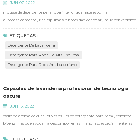
JUN 07, 2022
mousse de detergente para ropa interior que hace espuma
automáticamente , rica espuma sin necesidad de frotar , muy conveniente
y portátil . contienen enzimas capaces de eliminar las manchas de
proteínas, y fragancias de frescura duradera. antibacterianas y de limpieza
ETIQUETAS :
profunda que eliminan las bacterias y los ácaros. la alta espuma ayuda a
Detergente De Lavandería
reducir las fricciones, protege la fibra de la ropa, hace...
Detergente Para Ropa De Alta Espuma
Detergente Para Ropa Antibacteriano
Cápsulas de lavandería profesional de tecnología
oscura
JUN 16, 2022
estilo de aroma de eucalipto cápsulas de detergente para ropa , contiene
bioenzimas que ayudan a descomponer las manchas,, especialmente las
manchas más comunes a diario. mientras tanto, ayuda a proteger el color
de la ropa, suaviza las fibras y evita que las manchas se vuelvan a
ETIQUETAS :