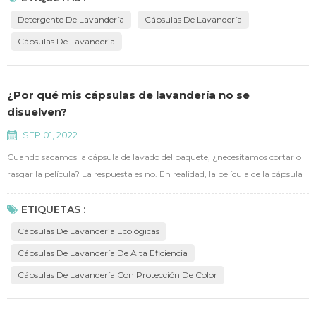
depositar.
Detergente De Lavandería
Cápsulas De Lavandería
Cápsulas De Lavandería
¿Por qué mis cápsulas de lavandería no se
disuelven?
SEP 01, 2022
Cuando sacamos la cápsula de lavado del paquete, ¿necesitamos cortar o
rasgar la película? La respuesta es no. En realidad, la película de la cápsula
de lavandería es una película soluble en agua, que se disuelve cuando se
encuentra con agua, por lo tanto, solo tendrá que tirar la cápsula de
ETIQUETAS :
lavandería en la lavadora. Bien, ¿nuestro problema está resuelto?
Cápsulas De Lavandería Ecológicas
Obviamente no. Una de las razones es que ...
Cápsulas De Lavandería De Alta Eficiencia
Cápsulas De Lavandería Con Protección De Color