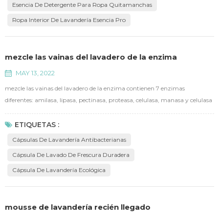
Esencia De Detergente Para Ropa Quitamanchas
Ropa Interior De Lavandería Esencia Pro
mezcle las vainas del lavadero de la enzima
MAY 13, 2022
mezcle las vainas del lavadero de la enzima contienen 7 enzimas
diferentes: amilasa, lipasa, pectinasa, proteasa, celulasa, manasa y celulasa
de bolas de pelo, permiten eliminar las manchas más comunes en nuestra
vida diaria. con un contenido activo ≥ 60 %, es decir, 8 veces el poder de
ETIQUETAS :
limpieza que el detergente normal para ropa con el mismo peso.
Cápsulas De Lavandería Antibacterianas
concentrado, cápsulas antibacterianas ecológicas,...
Cápsula De Lavado De Frescura Duradera
Cápsula De Lavandería Ecológica
mousse de lavandería recién llegado