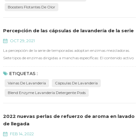
Boosters Flotantes De Olor
Percepción de las cápsulas de lavandería de la serie
OCT 29, 2021
La percepción de la serie de temporadas adoptan enzimas mezcladoras.
Siete tipos de enzimas dirigidas a manchas específicas: El contenido activo
de nuestra vainas de lavandería Es mayor que el 60%, está 4 veces
comparando con el estándar de la industria. A medida que el contenido
ETIQUETAS :
activo de la industria del líquido de lavandería estándar es solo del 15%. La
Vainas De Lavandería
Cápsulas De Lavandería
eliminación de la mancha del tipo de prot...
Blend Enzyme Lavandería Detergente Pods
2022 nuevas perlas de refuerzo de aroma en lavado
de llegada
FEB 14, 2022