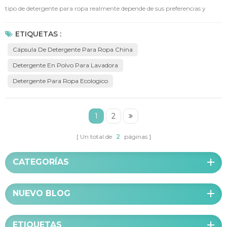
tipo de detergente para ropa realmente depende de sus preferencias y
necesidades individuales. El detergente en polvo suele ser más barato,
mientras que las cápsulas de lavandería ofrecen una solución más
ETIQUETAS :
conveniente con menos desorden. Algunos detergentes en polvo son
Cápsula De Detergente Para Ropa China
conocidos por sus potentes capacidades de limpieza, mientras...
Detergente En Polvo Para Lavadora
Detergente Para Ropa Ecologico
1
2
Un total de
2
páginas
CATEGORÍAS
NUEVO BLOG
ETIQUETAS