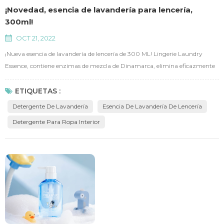
¡Novedad, esencia de lavandería para lencería,
300ml!
OCT 21, 2022
¡Nueva esencia de lavandería de lencería de 300 ML! Lingerie Laundry
Essence, contiene enzimas de mezcla de Dinamarca, elimina eficazmente
las manchas de sangre y 48 horas de bacteriostasis, 99.9% de tasa de
eliminación de bacterias y ácaros. Factores suavizantes importados, fibra
ETIQUETAS :
suavizante. Contenido activo ≥55%, muy concentrado y resistente a las
Detergente De Lavandería
Esencia De Lavandería De Lencería
manchas.
Detergente Para Ropa Interior