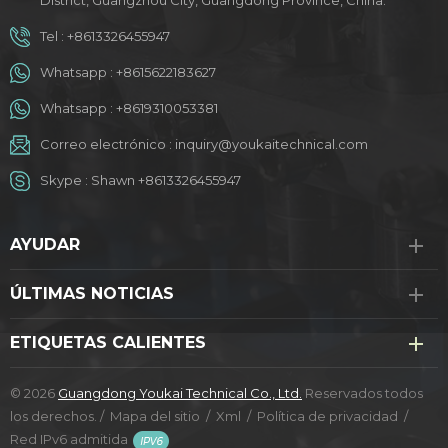
District, Guangzhou City, Guangdong Province, China.
Tel :
+8613326455947
Whatsapp :
+8615622183627
Whatsapp :
+8619310053381
Correo electrónico :
inquiry@youkaitechnical.com
Skype :
Shawn +8613326455947
AYUDAR
ÚLTIMAS NOTICIAS
ETIQUETAS CALIENTES
© 2026
Guangdong Youkai Technical Co., Ltd.
Reservados todos
los derechos. /
Mapa del sitio
/
Xml
/
Política de privacidad
/
Red IPv6 admitida