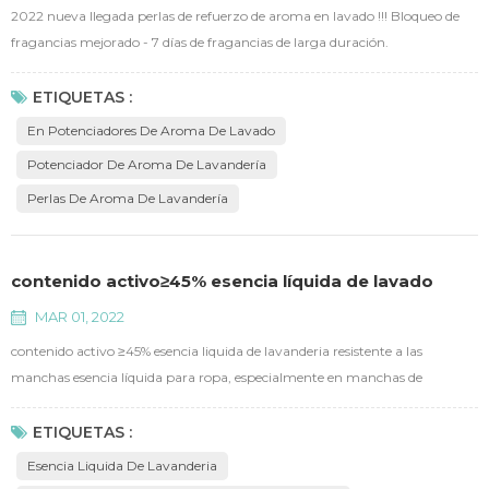
2022 nueva llegada perlas de refuerzo de aroma en lavado !!! Bloqueo de
fragancias mejorado - 7 días de fragancias de larga duración.
manteniéndote con un agradable aroma durante todo el día y en cada
momento: citas, deporte, BBQ, hogar.
ETIQUETAS :
En Potenciadores De Aroma De Lavado
Potenciador De Aroma De Lavandería
Perlas De Aroma De Lavandería
contenido activo≥45% esencia líquida de lavado
MAR 01, 2022
contenido activo ≥45% esencia liquida de lavanderia resistente a las
manchas esencia líquida para ropa, especialmente en manchas de
proteína y almidón. proporciona un cuidado seguro y suave para nuestra
ropa interior. manténgalo alejado de bacterias y ácaros. antibacteriano del
ETIQUETAS :
99.9 %. contiene varias enzimas como proteasa, etc.., de manera eficaz
Esencia Liquida De Lavanderia
para eliminar manchas específicas. no contiene abr...