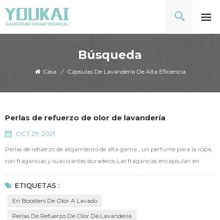
Búsqueda
Casa
/
Cápsulas De Lavandería De Alta Eficiencia
Perlas de refuerzo de olor de lavandería
OCT 29, 2021
Perlas de refuerzo de alojamiento de alta gama , un perfume para la ropa,
con fragancias y suavizantes duraderos.Las fragancias encapsulan en
microcápsulas, las fragancias de bloqueo durante 48 horas, las fragancias
encapsuladas se unieron profundamente y firmemente en las fibras de la
ETIQUETAS :
ropa mientras se lavan y liberan las fragancias mientras se produce la
En Boosters De Olor A Lavado
fricción.Youkai coopera con Givaudan, IFF,...
Perlas De Refuerzo De Olor De Lavandería