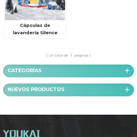
Cápsulas de
lavandería Silence
Winter de OUIANI
Un total de
1
páginas
CATEGORÍAS
NUEVOS PRODUCTOS