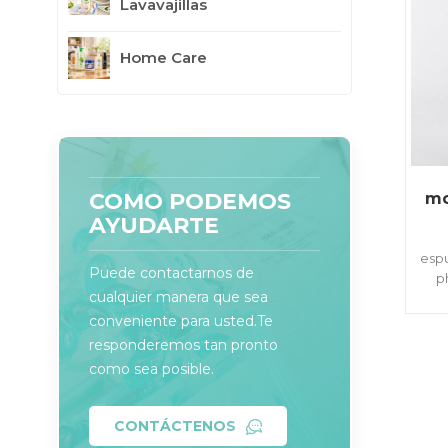
Lavavajillas
Home Care
COMO PODEMOS
mo
AYUDARTE
espu
Puede contactarnos de
p
cualquier manera que sea
au
conveniente para usted.Te
responderemos tan pronto
como sea posible.
CONTÁCTENOS