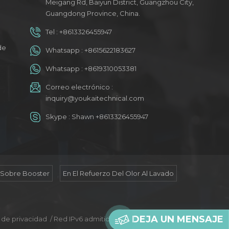
Meigang Rd, Baiyun District, Guangzhou City,
Guangdong Province, China.
Tel :
+8613326455947
a
de
Whatsapp :
+8615622183627
Whatsapp :
+8619310053381
Correo electrónico :
inquiry@youkaitechnical.com
Skype :
Shawn +8613326455947
 Sobre Booster
En El Refuerzo Del Olor Al Lavado
DEJA UN MENSAJE
a de privacidad
/
Red IPv6 admitida