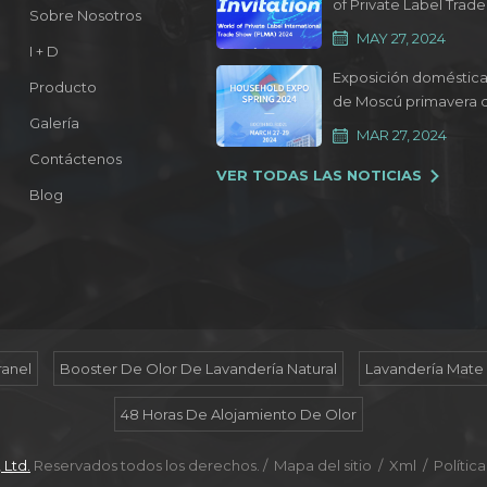
of Private Label Trade
Sobre Nosotros
Show 2024
MAY 27, 2024
I + D
Exposición doméstic
Producto
de Moscú primavera 
Galería
2024
MAR 27, 2024
Contáctenos
VER TODAS LAS NOTICIAS
Blog
ranel
Booster De Olor De Lavandería Natural
Lavandería Mate
48 Horas De Alojamiento De Olor
 Ltd.
Reservados todos los derechos. /
Mapa del sitio
/
Xml
/
Polític