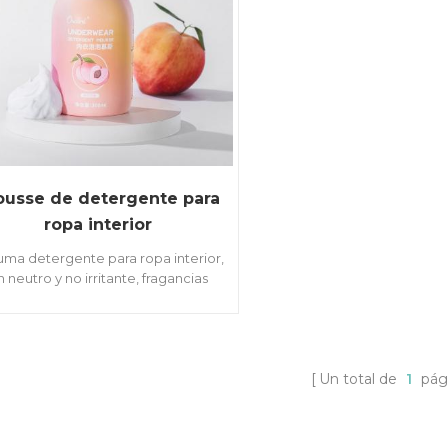
usse de detergente para
ropa interior
ma detergente para ropa interior,
h neutro y no irritante, fragancias
duraderas. crea espuma
tomáticamente, sin necesidad de
frotar.
Un total de
1
pág