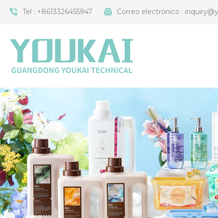
Tel :
+8613326455947
Correo electrónico :
inquiry@y