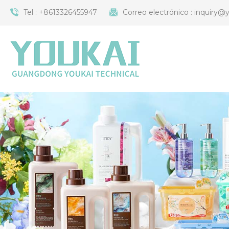
Tel :
+8613326455947
Correo electrónico :
inquiry@y