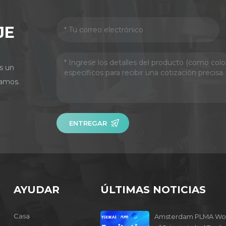
JE
s un
amos.
ENTREGAR
AYUDAR
ÚLTIMAS NOTICIAS
Casa
Amsterdam PLMA Wo