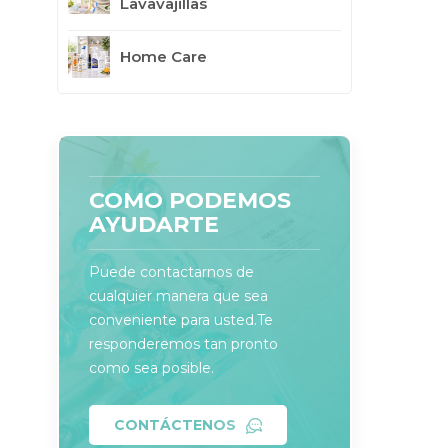
Lavavajillas
Home Care
COMO PODEMOS
AYUDARTE
Puede contactarnos de
cualquier manera que sea
conveniente para usted.Te
responderemos tan pronto
como sea posible.
CONTÁCTENOS