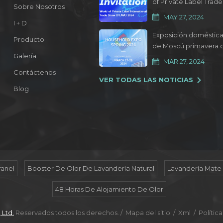
of Private Label Trade
Sobre Nosotros
Show 2024
MAY 27, 2024
I + D
Exposición doméstic
Producto
de Moscú primavera 
Galería
2024
MAR 27, 2024
Contáctenos
VER TODAS LAS NOTICIAS
Blog
ranel
Booster De Olor De Lavandería Natural
Lavandería Mate
48 Horas De Alojamiento De Olor
 Ltd.
Reservados todos los derechos. /
Mapa del sitio
/
Xml
/
Polític