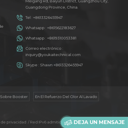
Meigang Rd, Baiyun District, Guangzhou City,
Guangdong Province, China.
Tel :
+8613326455947
a
de
Whatsapp :
+8615622183627
Whatsapp :
+8619310053381
Correo electrónico :
inquiry@youkaitechnical.com
Skype :
Shawn +8613326455947
 Sobre Booster
En El Refuerzo Del Olor Al Lavado
DEJA UN MENSAJE
a de privacidad
/
Red IPv6 admitida