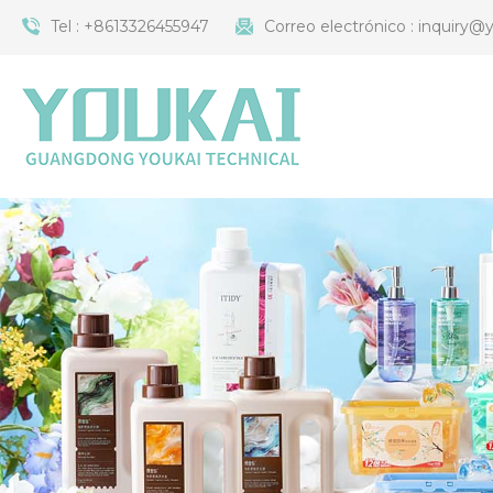
Tel :
+8613326455947
Correo electrónico :
inquiry@y