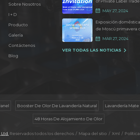
of Private Label Trade
Sobre Nosotros
Show 2024
MAY 27, 2024
I + D
Exposición doméstic
Producto
de Moscú primavera 
Galería
2024
MAR 27, 2024
Contáctenos
VER TODAS LAS NOTICIAS
Blog
ranel
Booster De Olor De Lavandería Natural
Lavandería Mate
48 Horas De Alojamiento De Olor
 Ltd.
Reservados todos los derechos. /
Mapa del sitio
/
Xml
/
Polític