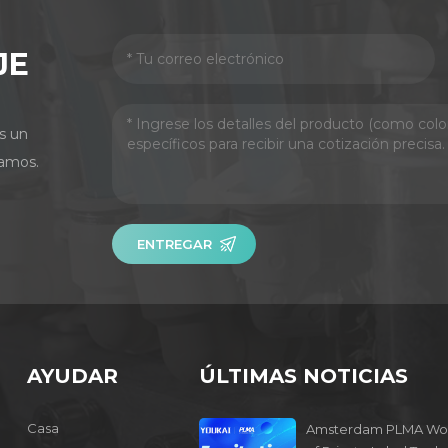
JE
s un
amos.
ENTREGAR
AYUDAR
ÚLTIMAS NOTICIAS
Casa
Amsterdam PLMA Wo