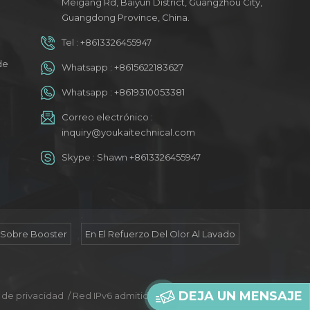
Meigang Rd, Baiyun District, Guangzhou City,
Guangdong Province, China.
Tel :
+8613326455947
a
de
Whatsapp :
+8615622183627
Whatsapp :
+8619310053381
Correo electrónico :
inquiry@youkaitechnical.com
Skype :
Shawn +8613326455947
 Sobre Booster
En El Refuerzo Del Olor Al Lavado
DEJA UN MENSAJE
a de privacidad
/
Red IPv6 admitida