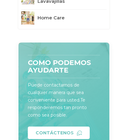
Lavavajillas
Home Care
COMO PODEMOS
AYUDARTE
Puede contactarnos de
cualquier manera que sea
conveniente para usted.Te
responderemos tan pronto
como sea posible.
CONTÁCTENOS