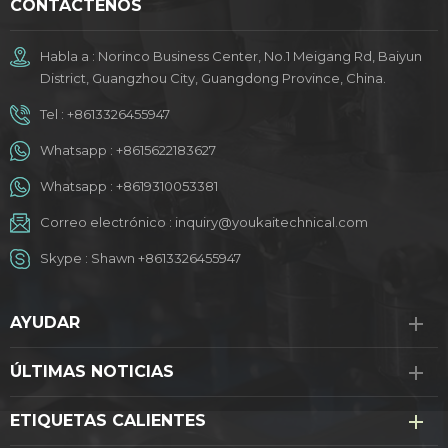
CONTÁCTENOS
Habla a : Norinco Business Center, No.1 Meigang Rd, Baiyun
District, Guangzhou City, Guangdong Province, China.
Tel :
+8613326455947
Whatsapp :
+8615622183627
Whatsapp :
+8619310053381
Correo electrónico :
inquiry@youkaitechnical.com
Skype :
Shawn +8613326455947
AYUDAR
ÚLTIMAS NOTICIAS
ETIQUETAS CALIENTES