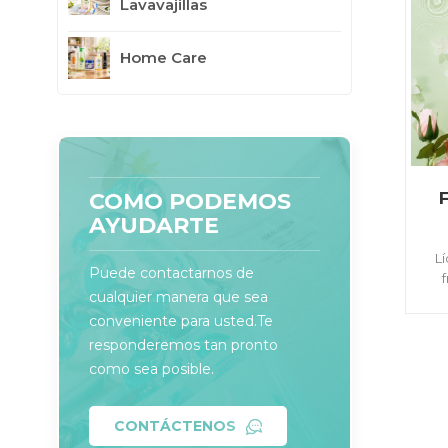
Lavavajillas
Home Care
COMO PODEMOS
AYUDARTE
Lí
Puede contactarnos de
cualquier manera que sea
prof
conveniente para usted.Te
responderemos tan pronto
como sea posible.
CONTÁCTENOS