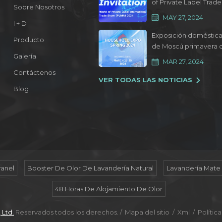
of Private Label Trade
Sobre Nosotros
Show 2024
MAY 27, 2024
I + D
Exposición doméstic
Producto
de Moscú primavera 
Galería
2024
MAR 27, 2024
Contáctenos
VER TODAS LAS NOTICIAS
Blog
ranel
Booster De Olor De Lavandería Natural
Lavandería Mate
48 Horas De Alojamiento De Olor
 Ltd.
Reservados todos los derechos. /
Mapa del sitio
/
Xml
/
Polític