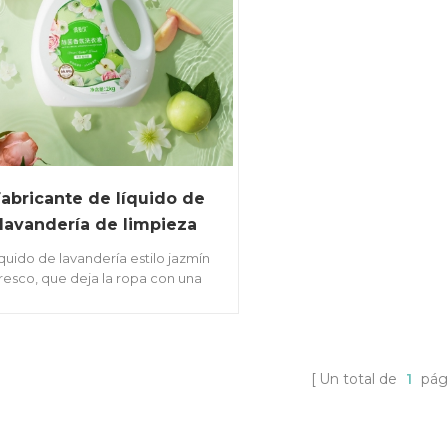
Fabricante de líquido de
lavandería de limpieza
profunda
quido de lavandería estilo jazmín
fresco, que deja la ropa con una
frescura duradera y una limpieza
unda mediante enzimas biológicas,
elimina las manchas y elimina las
bacterias y los ácaros.
Un total de
1
pág