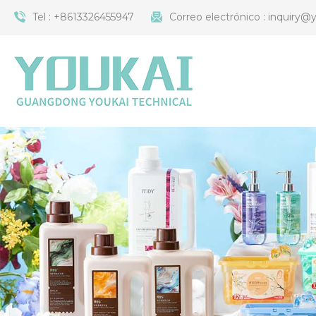
Tel :
+8613326455947
Correo electrónico :
inquiry@y