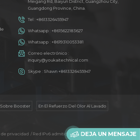
Meigang Rd, Baiyun District, Guangzhou City,
Guangdong Province, China.
Tel :
+8613326455947
a
de
Whatsapp :
+8615622183627
Whatsapp :
+8619310053381
Correo electrónico :
inquiry@youkaitechnical.com
Skype :
Shawn +8613326455947
 Sobre Booster
En El Refuerzo Del Olor Al Lavado
DEJA UN MENSAJE
a de privacidad
/
Red IPv6 admitida