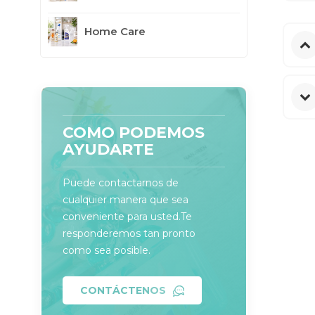
Home Care
COMO PODEMOS
AYUDARTE
Puede contactarnos de
cualquier manera que sea
conveniente para usted.Te
responderemos tan pronto
como sea posible.
CONTÁCTENOS