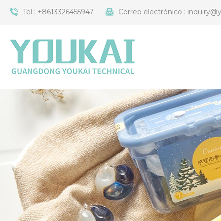
Tel :
+8613326455947
Correo electrónico :
inquiry@y