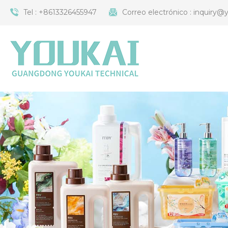
Tel :
+8613326455947
Correo electrónico :
inquiry@y