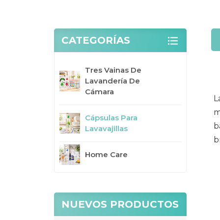
CATEGORÍAS
Tres Vainas De
Lavandería De
Cámara
L
m
Cápsulas Para
b
Lavavajillas
b
Home Care
NUEVOS PRODUCTOS