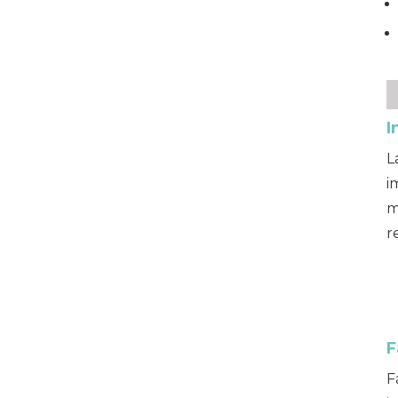
I
L
i
m
r
F
F