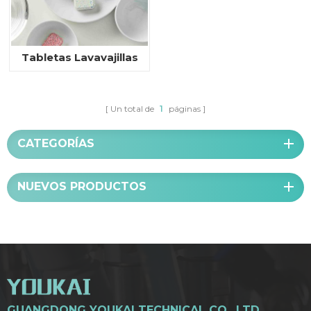
Tabletas Lavavajillas
Un total de
1
páginas
CATEGORÍAS
NUEVOS PRODUCTOS
GUANGDONG YOUKAI TECHNICAL CO., LTD.