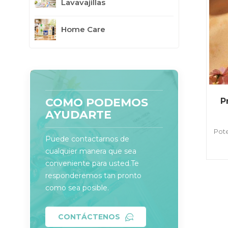
Lavavajillas
Home Care
COMO PODEMOS
P
AYUDARTE
Pot
Puede contactarnos de
cualquier manera que sea
en
bl
conveniente para usted.Te
responderemos tan pronto
como sea posible.
CONTÁCTENOS