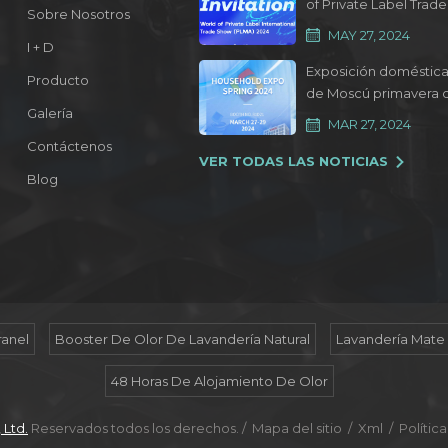
of Private Label Trade
Sobre Nosotros
Show 2024
MAY 27, 2024
I + D
Exposición doméstic
Producto
de Moscú primavera 
Galería
2024
MAR 27, 2024
Contáctenos
VER TODAS LAS NOTICIAS
Blog
ranel
Booster De Olor De Lavandería Natural
Lavandería Mate
48 Horas De Alojamiento De Olor
 Ltd.
Reservados todos los derechos. /
Mapa del sitio
/
Xml
/
Polític