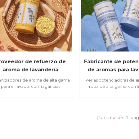
roveedor de refuerzo de
Fabricante de poten
aroma de lavandería
de aromas para lav
enciadores de aroma de alta gama
Perlas potenciadoras de 
para el lavado, con fragancias
ropa de alta gama, con f
capsuladas en microcápsulas que
encapsuladas en microcá
oquean las fragancias durante 48
bloquean las fragancias 
horas.
horas.
Un total de
1
pág