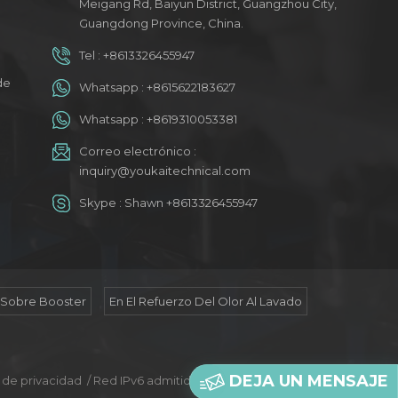
Meigang Rd, Baiyun District, Guangzhou City,
Guangdong Province, China.
Tel :
+8613326455947
a
de
Whatsapp :
+8615622183627
Whatsapp :
+8619310053381
Correo electrónico :
inquiry@youkaitechnical.com
Skype :
Shawn +8613326455947
 Sobre Booster
En El Refuerzo Del Olor Al Lavado
DEJA UN MENSAJE
a de privacidad
/
Red IPv6 admitida