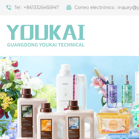
Tel :
+8613326455947
Correo electrónico :
inquiry@y