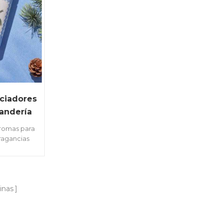
ciadores
andería
aromas para
ragancias
psulas que
durante 48
inas