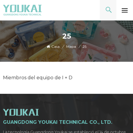
25
Casa
/
Mapa
/
25
Miembros del equipo de I + D
GUANGDONG YOUKAI TECHNICAL CO., LTD.
La tecnología Guangdong Youkai se estableció el 14 de octubre