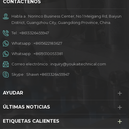
CONTÁCTENOS
Habla a : Norinco Business Center, No.1 Meigang Rd, Baiyun
District, Guangzhou City, Guangdong Province, China.
Tel :
+8613326455947
Whatsapp :
+8615622183627
Whatsapp :
+8619310053381
Correo electrónico :
inquiry@youkaitechnical.com
Skype :
Shawn +8613326455947
AYUDAR
ÚLTIMAS NOTICIAS
ETIQUETAS CALIENTES